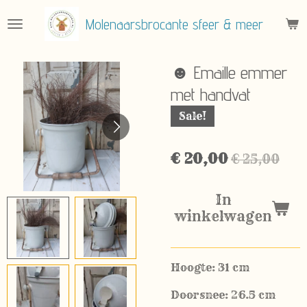
Ga
Molenaarsbrocante sfeer & meer
direct
naar
de
☻ Emaille emmer
hoofdinhoud
met handvat
Sale!
€ 20,00
€ 25,00
In
winkelwagen
Hoogte: 31 cm
Doorsnee: 26.5 cm