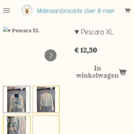
Ga
Molenaarsbrocante sfeer & meer
direct
naar
de
♥ Pescara XL
hoofdinhoud
€ 12,50
In
winkelwagen