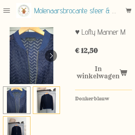
Ga
Molenaarsbrocante sfeer & meer
direct
naar
de
♥ Lofty Manner M
hoofdinhoud
€ 12,50
In
winkelwagen
Donkerblauw