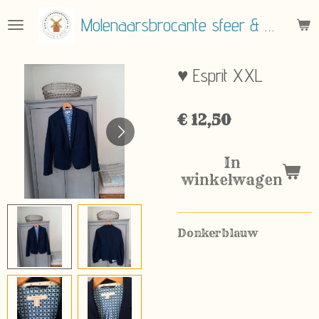
Ga
Molenaarsbrocante sfeer & meer
direct
naar
de
♥ Esprit XXL
hoofdinhoud
€ 12,50
In
winkelwagen
Donkerblauw