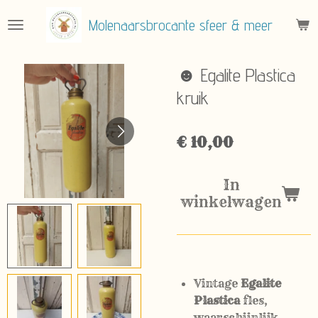
Ga
Molenaarsbrocante sfeer & meer
direct
naar
de
☻ Egalite Plastica
hoofdinhoud
kruik
€ 10,00
In
winkelwagen
Vintage
Egalite
Plastica
fles,
waarschijnlijk