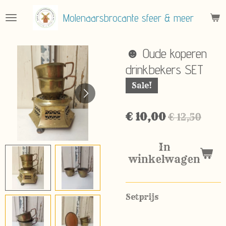
Ga
Molenaarsbrocante sfeer & meer
direct
naar
de
☻ Oude koperen
hoofdinhoud
drinkbekers SET
Sale!
€ 10,00
€ 12,50
In
winkelwagen
Setprijs