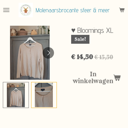
Ga
Molenaarsbrocante sfeer & meer
direct
naar
de
♥ Bloomings XL
hoofdinhoud
Sale!
€ 14,50
€ 15,50
In
winkelwagen