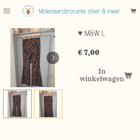
Ga
Molenaarsbrocante sfeer & meer
direct
naar
de
♥ M&W L
hoofdinhoud
€ 7,00
In
winkelwagen