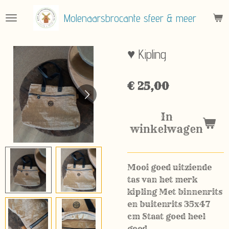
Ga
Molenaarsbrocante sfeer & meer
direct
naar
de
♥ Kipling
hoofdinhoud
€ 25,00
In
winkelwagen
Mooi goed uitziende
tas van het merk
kipling Met binnenrits
en buitenrits 35x47
cm Staat goed heel
goed