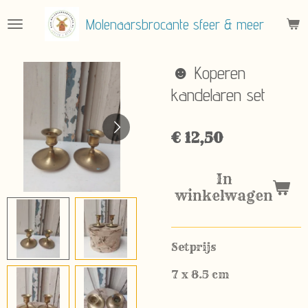
Ga
Molenaarsbrocante sfeer & meer
direct
naar
de
☻ Koperen
hoofdinhoud
kandelaren set
€ 12,50
In
winkelwagen
Setprijs
7 x 8.5 cm