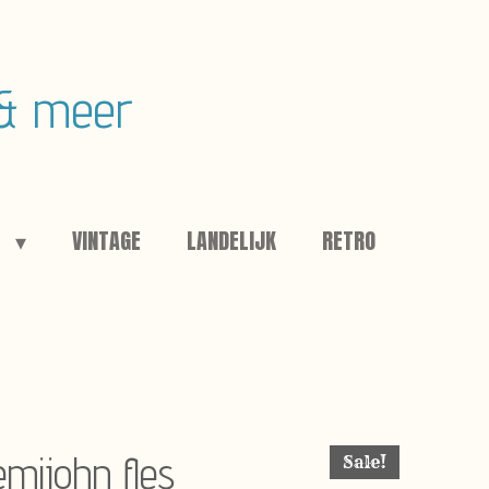
 & meer
E
VINTAGE
LANDELIJK
RETRO
mijohn fles
Sale!