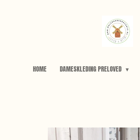
Ga
direct
naar
de
hoofdinhoud
HOME
DAMESKLEDING PRELOVED