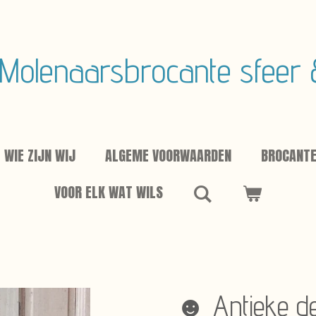
Molenaarsbrocante sfeer
WIE ZIJN WIJ
ALGEME VOORWAARDEN
BROCANT
VOOR ELK WAT WILS
☻ Antieke de