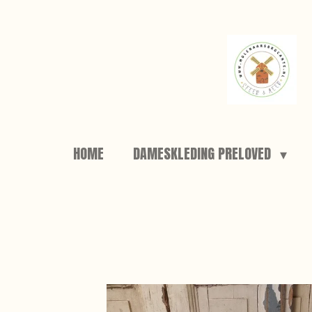
Ga
direct
naar
de
hoofdinhoud
HOME
DAMESKLEDING PRELOVED