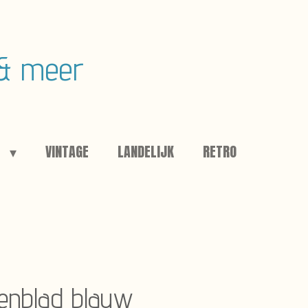
 & meer
E
VINTAGE
LANDELIJK
RETRO
ienblad blauw