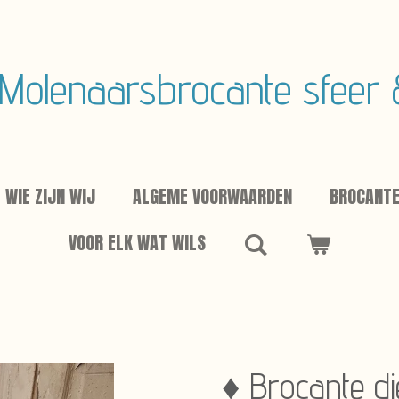
Molenaarsbrocante sfeer
WIE ZIJN WIJ
ALGEME VOORWAARDEN
BROCANT
VOOR ELK WAT WILS
♦ Brocante d