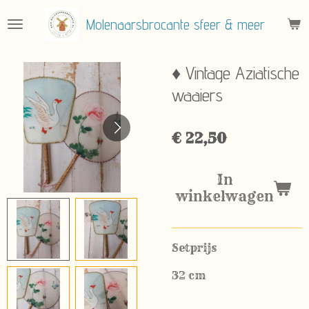
Ga
Molenaarsbrocante sfeer & meer
direct
naar
de
♦ Vintage Aziatische
hoofdinhoud
waaiers
€ 22,50
In
winkelwagen
Setprijs
32 cm