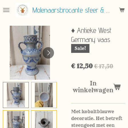
Ga
Molenaarsbrocante sfeer & meer
direct
naar
de
♦ Antieke West
hoofdinhoud
Germany vaas
Sale!
€ 12,50
€ 17,50
In
winkelwagen
Met kobaltblauwe
decoratie. Het betreft
steengoed met een