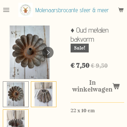
Ga
Molenaarsbrocante sfeer & meer
direct
naar
de
♦ Oud metalen
hoofdinhoud
bakvorm
Sale!
€ 7,50
€ 9,50
In
winkelwagen
22 x 10 cm