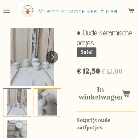
Ga
Molenaarsbrocante sfeer & meer
direct
naar
de
♦ Oude keramische
hoofdinhoud
potjes
Sale!
€ 12,50
€ 15,00
In
winkelwagen
Setprijs oude
zalfpotjes.