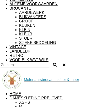
ALGEME VOORWAARDEN
BROCANTE
AARDEWERK
BLIKVANGERS
GROOT
KEUKEN
KLEIN
KLEUR
STOER
SJIEKE BEDOELING
VINTAGE
LANDELIJK
RETRO
VOOR ELK WAT WILS
Molenaarsbrocante sfeer & meer
HOME
DAMESKLEDING PRELOVED
XS - S
M