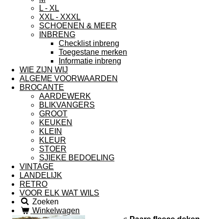
L - XL
XXL - XXXL
SCHOENEN & MEER
INBRENG
Checklist inbreng
Toegestane merken
Informatie inbreng
WIE ZIJN WIJ
ALGEME VOORWAARDEN
BROCANTE
AARDEWERK
BLIKVANGERS
GROOT
KEUKEN
KLEIN
KLEUR
STOER
SJIEKE BEDOELING
VINTAGE
LANDELIJK
RETRO
VOOR ELK WAT WILS
Zoeken
Winkelwagen