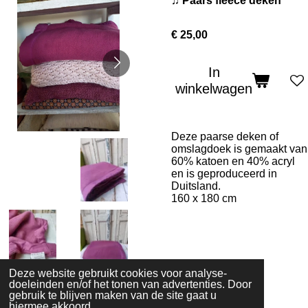
♫ Paars fleece deken
€ 25,00
In
winkelwagen
Deze paarse deken of
omslagdoek is gemaakt van
60% katoen en 40% acryl
en is geproduceerd in
Duitsland.
160 x 180 cm
Deze website gebruikt cookies voor analyse-
doeleinden en/of het tonen van advertenties. Door
gebruik te blijven maken van de site gaat u
hiermee akkoord.