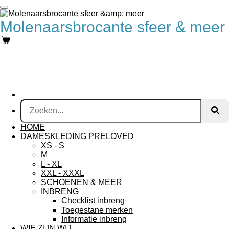
Ga
direct
Molenaarsbrocante sfeer & meer
naar
de
hoofdinhoud
HOME
DAMESKLEDING PRELOVED
XS - S
M
L - XL
XXL - XXXL
SCHOENEN & MEER
INBRENG
Checklist inbreng
Toegestane merken
Informatie inbreng
WIE ZIJN WIJ