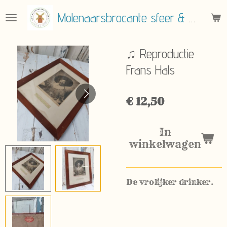
Ga
Molenaarsbrocante sfeer & meer
direct
naar
de
♫ Reproductie
hoofdinhoud
Frans Hals
€ 12,50
In
winkelwagen
De vrolijker drinker.