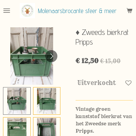
Ga
Molenaarsbrocante sfeer & meer
direct
naar
de
♦ Zweeds bierkrat
hoofdinhoud
Pripps
€ 12,50
€ 15,00
Uitverkocht
Vintage groen
kunststof bierkrat van
het Zweedse merk
Pripps.