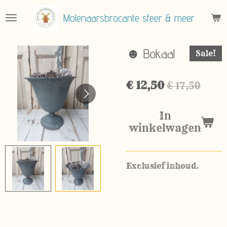
Ga
Molenaarsbrocante sfeer & meer
direct
naar
de
☻ Bokaal
Sale!
hoofdinhoud
€ 12,50
€ 17,50
In
winkelwagen
Exclusief inhoud.