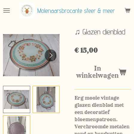
Ga
Molenaarsbrocante sfeer & meer
direct
naar
de
♫ Glazen dienblad
hoofdinhoud
€ 15,00
In
winkelwagen
Erg mooie vintage
glazen dienblad met
een decoratief
bloemenpatroon.
Verchroomde metalen
rand en handvatten.