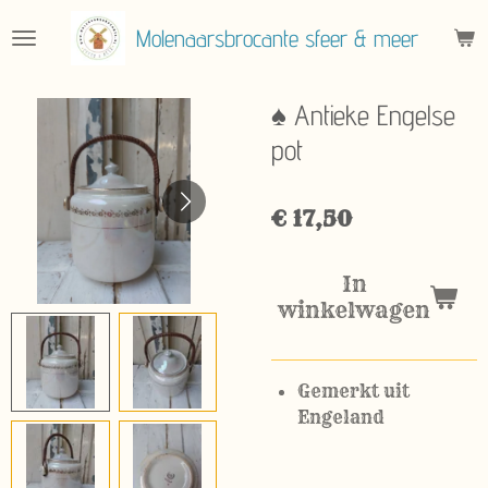
Ga
Molenaarsbrocante sfeer & meer
direct
naar
de
♠ Antieke Engelse
hoofdinhoud
pot
€ 17,50
In
winkelwagen
Gemerkt uit
Engeland