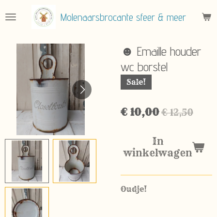
Ga
Molenaarsbrocante sfeer & meer
direct
naar
de
☻ Emaille houder
hoofdinhoud
wc borstel
Sale!
€ 10,00
€ 12,50
In
winkelwagen
Oudje!