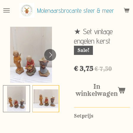
Ga
Molenaarsbrocante sfeer & meer
direct
naar
de
★ Set vintage
hoofdinhoud
engelen kerst
Sale!
€ 3,75
€ 7,50
In
winkelwagen
Setprijs