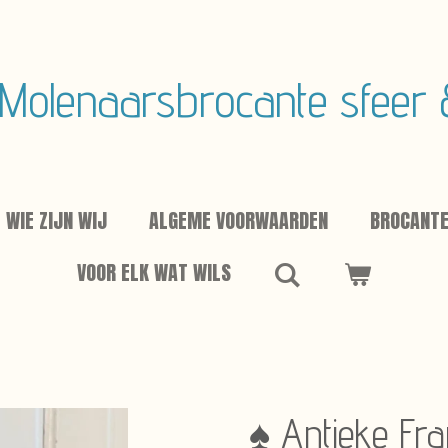
Molenaarsbrocante sfeer
WIE ZIJN WIJ
ALGEME VOORWAARDEN
BROCANT
VOOR ELK WAT WILS
♠ Antieke Fr