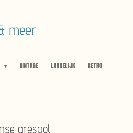
 & meer
E
VINTAGE
LANDELIJK
RETRO
anse grespot