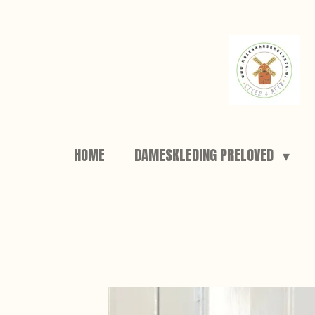
Ga
direct
naar
de
hoofdinhoud
HOME
DAMESKLEDING PRELOVED