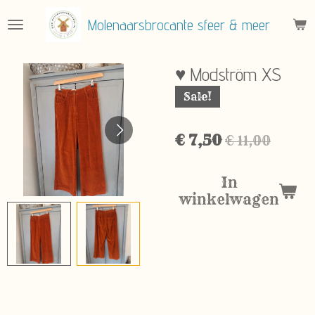
Ga
Molenaarsbrocante sfeer & meer
direct
naar
de
♥ Modström XS
hoofdinhoud
Sale!
€ 7,50
€ 11,00
In
winkelwagen