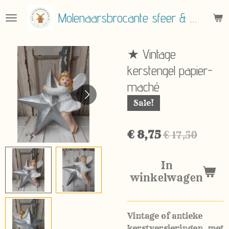
Ga
Molenaarsbrocante sfeer & meer
direct
naar
de
★ Vintage
hoofdinhoud
kerstengel papier-
maché
Sale!
€ 8,75
€ 17,50
In
winkelwagen
Vintage of antieke
kerstversieringen, met