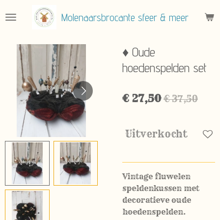
Ga
Molenaarsbrocante sfeer & meer
direct
naar
de
♦ Oude
hoofdinhoud
hoedenspelden set
€ 27,50
€ 37,50
Uitverkocht
Vintage fluwelen
speldenkussen met
decoratieve oude
hoedenspelden.