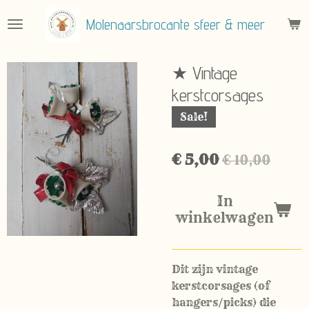
Ga
Molenaarsbrocante sfeer & meer
direct
naar
de
★ Vintage
hoofdinhoud
kerstcorsages
Sale!
€ 5,00
€ 10,00
In
winkelwagen
Dit zijn vintage
kerstcorsages (of
hangers/picks) die