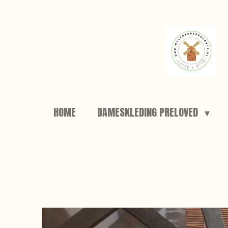
Ga
direct
naar
de
hoofdinhoud
HOME
DAMESKLEDING PRELOVED