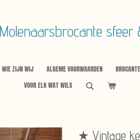
Molenaarsbrocante sfeer
WIE ZIJN WIJ
ALGEME VOORWAARDEN
BROCANT
VOOR ELK WAT WILS
★ Vintage ke