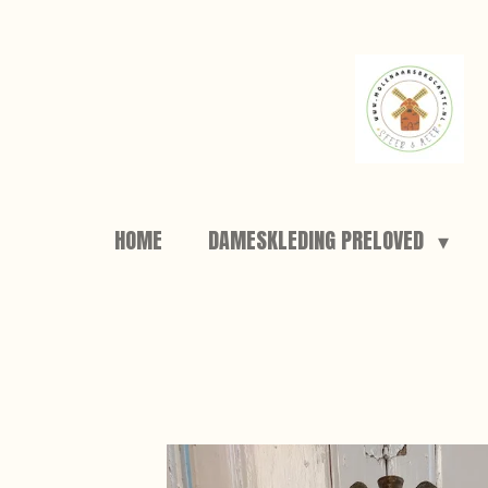
Ga
direct
naar
de
hoofdinhoud
HOME
DAMESKLEDING PRELOVED