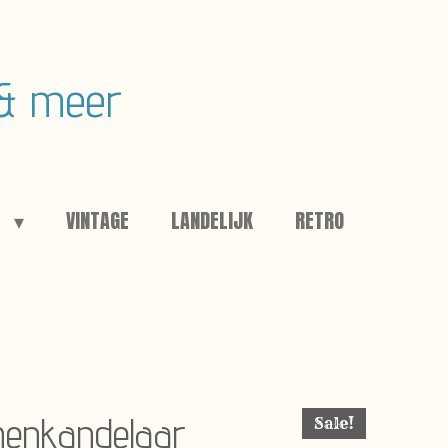
 & meer
E
VINTAGE
LANDELIJK
RETRO
menkandelaar
Sale!