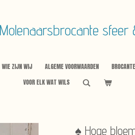
Molenaarsbrocante sfeer
WIE ZIJN WIJ
ALGEME VOORWAARDEN
BROCANT
VOOR ELK WAT WILS
♠ Hoge bloe