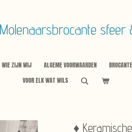
Molenaarsbrocante sfeer
WIE ZIJN WIJ
ALGEME VOORWAARDEN
BROCANT
VOOR ELK WAT WILS
♦ Keramische