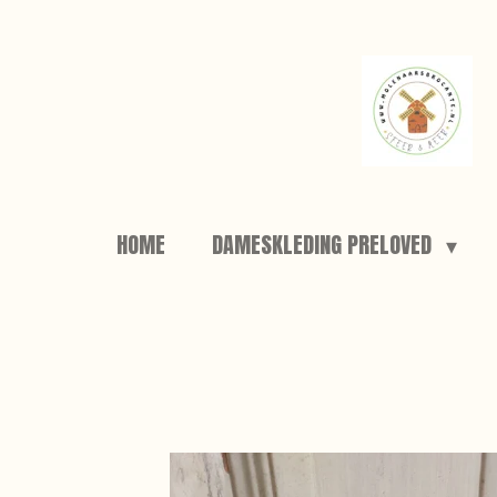
Ga
direct
naar
de
hoofdinhoud
HOME
DAMESKLEDING PRELOVED