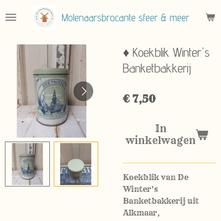
Ga
Molenaarsbrocante sfeer & meer
direct
naar
de
♦ Koekblik Winter's
hoofdinhoud
Banketbakkerij
€ 7,50
In
winkelwagen
Koekblik van De
Winter's
Banketbakkerij uit
Alkmaar,