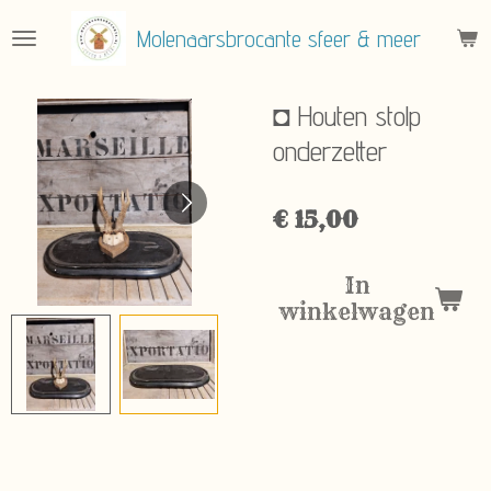
Ga
Molenaarsbrocante sfeer & meer
direct
naar
de
◘ Houten stolp
hoofdinhoud
onderzetter
€ 15,00
In
winkelwagen