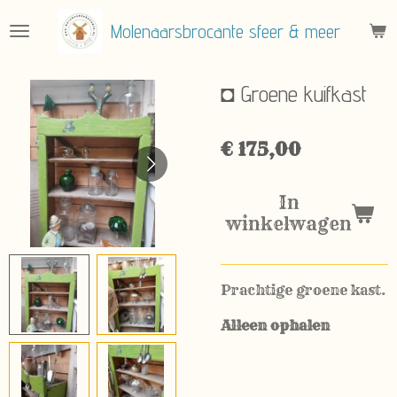
Ga
Molenaarsbrocante sfeer & meer
direct
naar
de
◘ Groene kuifkast
hoofdinhoud
€ 175,00
In
winkelwagen
Prachtige groene kast.
Alleen ophalen