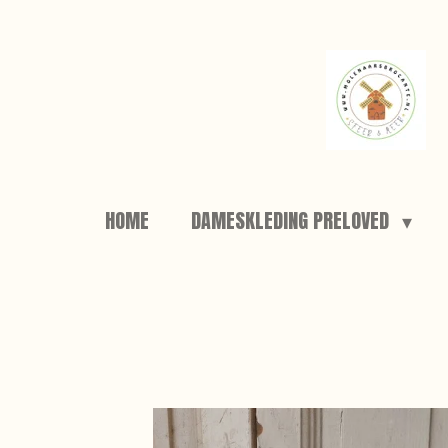
Ga
direct
naar
de
hoofdinhoud
HOME
DAMESKLEDING PRELOVED