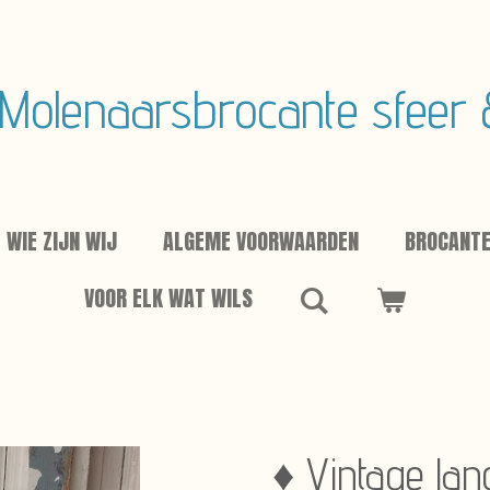
Molenaarsbrocante sfeer
WIE ZIJN WIJ
ALGEME VOORWAARDEN
BROCANT
VOOR ELK WAT WILS
♦ Vintage lan