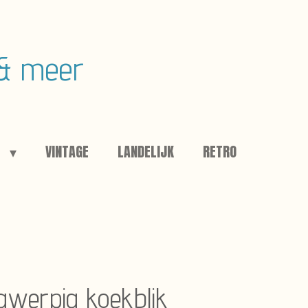
 & meer
E
VINTAGE
LANDELIJK
RETRO
gwerpig koekblik